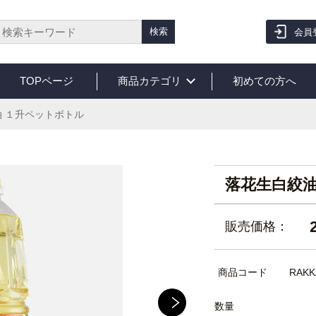
検索
会員
TOPページ
商品カテゴリ
初めての方へ
 １升ペットボトル
落花生白絞油
販売価格：
商品コード
RAKK
数量