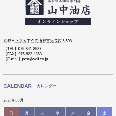
京都市上京区下立売通智恵光院西入508
【TEL】075-841-8537
【FAX】075-822-4353
【E-mail】
post@yoil.co.jp
CALENDAR
カレンダー
2026年08月
日
月
火
水
木
金
土