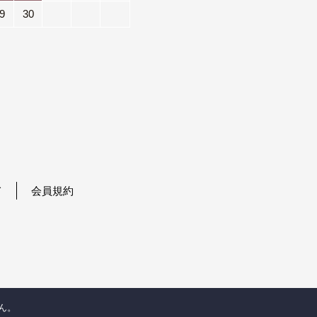
9
30
て
会員規約
ん。