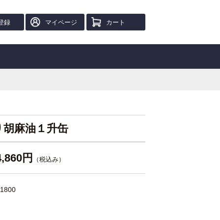
登録
マイページ
カート
り胡麻油１升缶
4,860円
（税込み）
1800