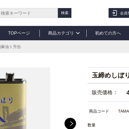
検索
会員
TOPページ
商品カテゴリ
初めての方へ
胡麻油１升缶
玉締めしぼ
販売価格：
商品コード
TAMA
数量