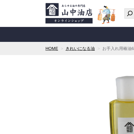
HOME
きれいになる油
お手入れ用椿油60