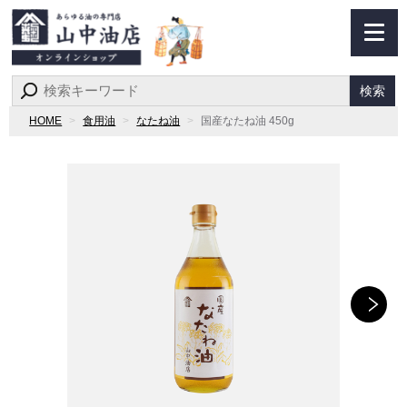
検索
HOME
食用油
なたね油
国産なたね油 450g