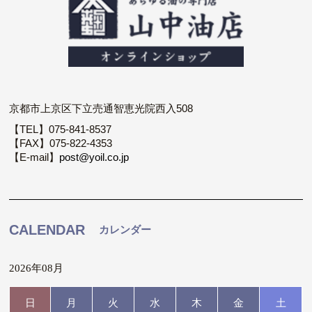
京都市上京区下立売通智恵光院西入508
【TEL】075-841-8537
【FAX】075-822-4353
【E-mail】
post@yoil.co.jp
CALENDAR
カレンダー
2026年08月
日
月
火
水
木
金
土