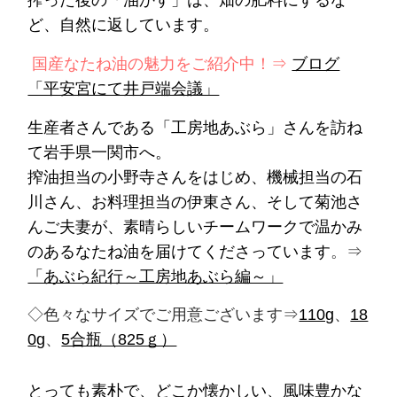
搾った後の「油かす」は、畑の肥料にするな
ど、自然に返しています。
国産なたね油の魅力をご紹介中！⇒
ブログ
「平安宮にて井戸端会議」
生産者さんである「工房地あぶら」さんを訪ね
て岩手県一関市へ。
搾油担当の小野寺さんをはじめ、機械担当の石
川さん、お料理担当の伊東さん、そして菊池さ
んご夫妻が、素晴らしいチームワークで温かみ
のあるなたね油を届けてくださっています
。⇒
「あぶら紀行～工房地あぶら編～」
◇色々なサイズでご用意ございます⇒
110g
、
18
0g
、
5合瓶（825ｇ）
とっても素朴で、どこか懐かしい、風味豊かな